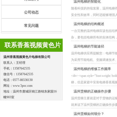
温州电梯的智能化
随着科技的持续发展，温州
公司动态
安全性和效率，同时还能够增强人们的乘坐
温州电梯的结构概述
常见问题
一台完整的温州电梯应该包括结构
杂，要包括电梯所有的实体结构，如电
联系香蕉视频黄色片
温州电梯的节能途径
温州电梯供应商提醒您：电梯
温州香蕉视频黄色片电梯有限公司
为采用节能电机、变频调速技术、能
联系人：王经理
手机：13587642535
温州电梯的维修工作频率
微信号：13587642535
<div><span style="font-we
电话：0577-86536130
梯，但是家庭中安装电梯香蕉视频黄
网址：www.5poc.com
温州货梯的正确操作步骤
地址：温州市鹿城区锦江路锦东家园16
幢903室
温州货梯主要就是对于货物的运输有非
就来说下温州货梯的正确操作步骤是什么呢
温州货梯如何细分？