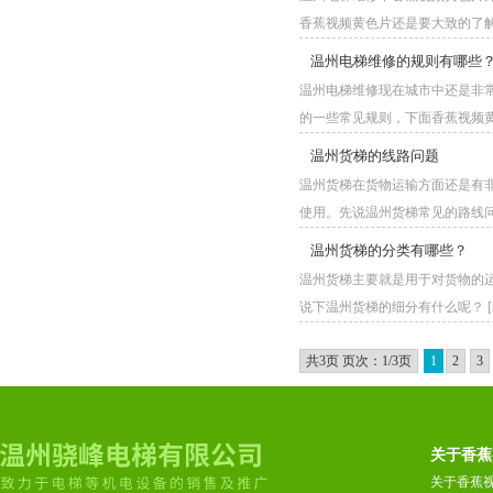
香蕉视频黄色片还是要大致的了解一些
温州电梯维修的规则有哪些
温州电梯维修现在城市中还是非常的常
的一些常见规则，下面香蕉视频黄
温州货梯的线路问题
温州货梯在货物运输方面还是有非常
使用。先说温州货梯常见的路线问题。
温州货梯的分类有哪些？
温州货梯主要就是用于对货物的运输
说下温州货梯的细分有什么呢？ [202
共3页 页次：1/3页
1
2
3
关于香蕉
关于香蕉